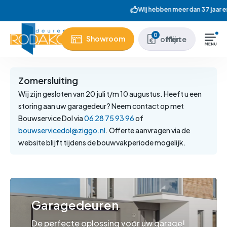
Skip
Wij hebben meer dan 37 jaar ervaring
to
main
Close
0
Showroom
Mijn offerte
content
Menu
Zomersluiting
Wij zijn gesloten van 20 juli t/m 10 augustus. Heeft u een
storing aan uw garagedeur? Neem contact op met
Bouwservice Dol via
06 28 75 93 96
of
bouwservicedol@ziggo.nl
. Offerte aanvragen via de
website blijft tijdens de bouwvakperiode mogelijk.
Garagedeuren
De perfecte oplossing voor uw garage!