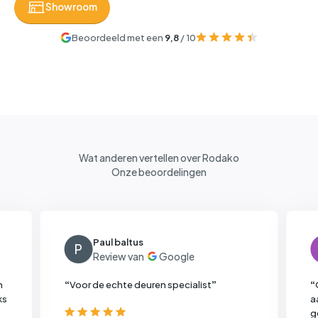
Showroom
Beoordeeld met een
9,8
/ 10
Wat anderen vertellen over Rodako
Onze beoordelingen
Paul baltus
P
n
“
Voor de echte deuren specialist
”
“
ks
a
g