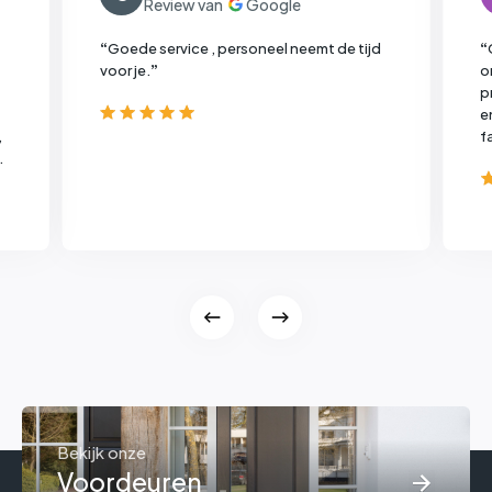
“
Goede service , personeel neemt de tijd
“
voor je.
”
o
p
e
,
f
d
Bekijk onze
Voordeuren