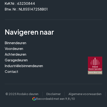
KvK Nr.: 63230844
Btw. Nr.: NL855147258B01
Navigeren naar
Binnendeuren
Voordeuren
Achterdeuren
Garagedeuren
Industriële binnendeuren
Contact
© 2025 Rodako deuren
Disclaimer
Algemene voorwaarden
Beoordeeld met een
9,8
/ 10