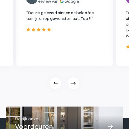
“
Deur is geleverd binnen de beloofde
“
termijn en op gewenste maat. Top !!
”
u
d
E
W
Bekijk onze
Voordeuren