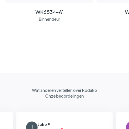
WK6534-A1
W
Binnendeur
Wat anderen vertellen over Rodako
Onze beoordelingen
Joke P
J