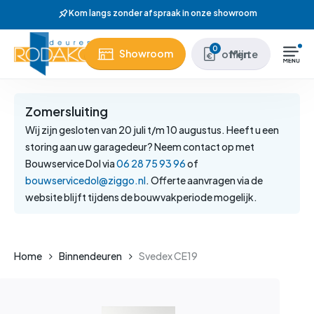
Skip
Kom langs zonder afspraak in onze showroom
to
main
Close
0
Showroom
Mijn offerte
content
Menu
Zomersluiting
Wij zijn gesloten van 20 juli t/m 10 augustus. Heeft u een
storing aan uw garagedeur? Neem contact op met
Bouwservice Dol via
06 28 75 93 96
of
bouwservicedol@ziggo.nl
. Offerte aanvragen via de
website blijft tijdens de bouwvakperiode mogelijk.
Home
Binnendeuren
Svedex CE19