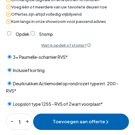
Voeg èèn of meerdere van uw favoriete deuren toe
Offertes zijn altijd volledig vrijblijvend
Kom langs in onze showroom voor passend advies
Opdek
Stomp
Wat is opdek of stomp?
3x Paumelle-scharnier RVS*
Inclusief korting
Deurkrukken Actiemodel op rond rozet type int. 200 -
RVS*
Loopslot type 1255 - RVS of Zwart voorplaat*
Toevoegen aan offerte