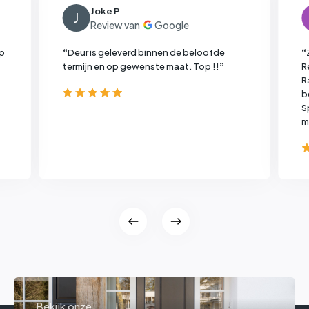
Joke P
J
op
“
Deur is geleverd binnen de beloofde
“
termijn en op gewenste maat. Top !!
”
R
R
b
S
m
d
L
g
d
l
Bekijk onze