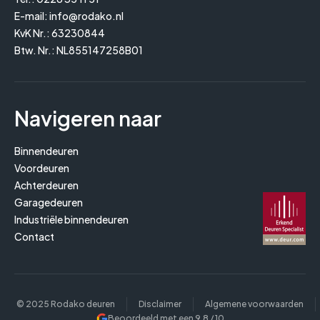
E-mail:
info@rodako.nl
KvK Nr.: 63230844
Btw. Nr.: NL855147258B01
Navigeren naar
Binnendeuren
Voordeuren
Achterdeuren
Garagedeuren
Industriële binnendeuren
Contact
© 2025 Rodako deuren
Disclaimer
Algemene voorwaarden
Beoordeeld met een
9,8
/ 10