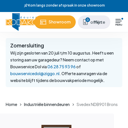
Skip
howroom
to
main
Close
0
Showroom
Mijn offerte
content
Menu
Zomersluiting
Wij zijn gesloten van 20 juli t/m 10 augustus. Heeft u een
storing aan uw garagedeur? Neem contact op met
Bouwservice Dol via
06 28 75 93 96
of
bouwservicedol@ziggo.nl
. Offerte aanvragen via de
website blijft tijdens de bouwvakperiode mogelijk.
Home
Industriële binnendeuren
Svedex NDB901 Brons