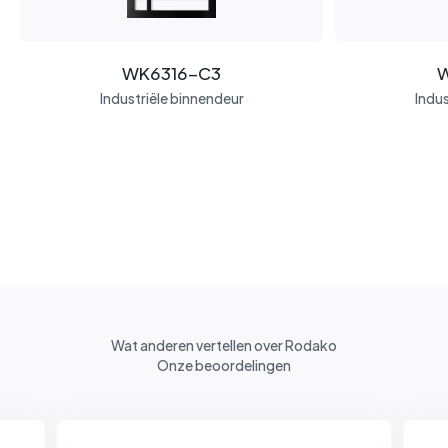
WK6316-C3
W
Industriële binnendeur
Indus
Wat anderen vertellen over Rodako
Onze beoordelingen