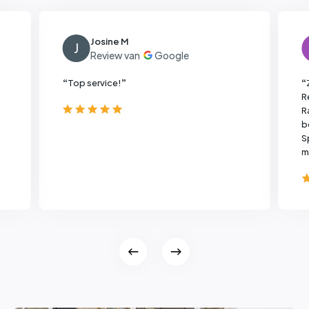
Josine M
J
“
Top service!
”
“
R
a
R
b
S
m
.
d
L
g
d
l