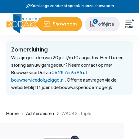
Skip
to
main
Close
0
Showroom
Mijn offerte
content
Menu
Zomersluiting
Wij zijn gesloten van 20 juli t/m 10 augustus. Heeft u een
storing aan uw garagedeur? Neem contact op met
Bouwservice Dol via
06 28 75 93 96
of
bouwservicedol@ziggo.nl
. Offerte aanvragen via de
website blijft tijdens de bouwvakperiode mogelijk.
Home
Achterdeuren
WK042-Triple