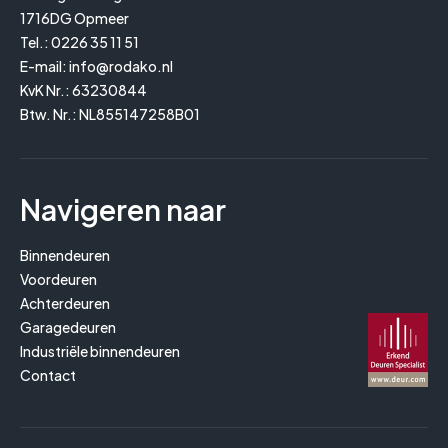
1716DG Opmeer
Tel.:
0226 35 11 51
E-mail:
info@rodako.nl
KvK Nr.: 63230844
Btw. Nr.: NL855147258B01
Navigeren naar
Binnendeuren
Voordeuren
Achterdeuren
Garagedeuren
Industriële binnendeuren
Contact