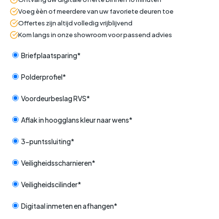
Voeg èèn of meerdere van uw favoriete deuren toe
Offertes zijn altijd volledig vrijblijvend
Kom langs in onze showroom voor passend advies
Briefplaatsparing*
Polderprofiel*
Voordeurbeslag RVS*
Aflak in hoogglans kleur naar wens*
3-puntssluiting*
Veiligheidsscharnieren*
Veiligheidscilinder*
Digitaal inmeten en afhangen*