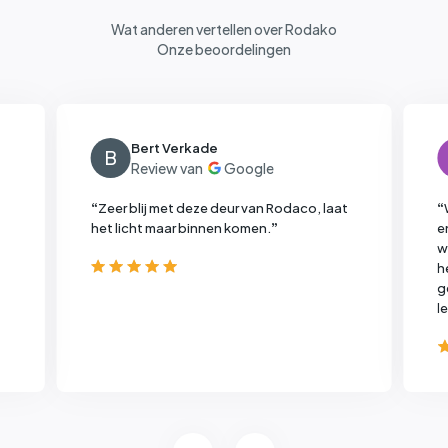
Wat anderen vertellen over Rodako
Onze beoordelingen
Bert Verkade
B
“
Zeer blij met deze deur van Rodaco, laat
“
het licht maar binnen komen.
”
e
w
h
g
l
v
a
g
n