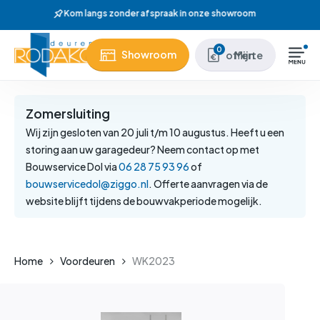
Skip
Wij hebben meer dan 37 jaar ervaring
to
main
Close
0
Showroom
Mijn offerte
content
Menu
Zomersluiting
Wij zijn gesloten van 20 juli t/m 10 augustus. Heeft u een
storing aan uw garagedeur? Neem contact op met
Bouwservice Dol via
06 28 75 93 96
of
bouwservicedol@ziggo.nl
. Offerte aanvragen via de
website blijft tijdens de bouwvakperiode mogelijk.
Home
Voordeuren
WK2023