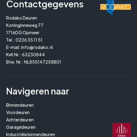
Contactgegevens
Rodako Deuren
Koninginneweg 77
1716DG Opmeer
Tel.:
0226 35 11 51
E-mail:
info@rodako.nl
KvK Nr.: 63230844
Btw. Nr.: NL855147258B01
Navigeren naar
Binnendeuren
Voordeuren
Achterdeuren
Garagedeuren
Industriële binnendeuren