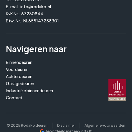
E-mail:
info@rodako.nl
KvK Nr.: 63230844
Btw. Nr.: NL855147258B01
Navigeren naar
Binnendeuren
Voordeuren
Achterdeuren
Garagedeuren
Industriële binnendeuren
Contact
© 2025 Rodako deuren
Disclaimer
Algemene voorwaarden
Beoordeeld met een
9,8
/ 10