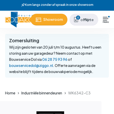
Skip
Wij hebben meer dan 37 jaar e
to
main
Close
0
Showroom
Mijn offerte
content
Menu
Zomersluiting
Wij zijn gesloten van 20 juli t/m 10 augustus. Heeft u een
storing aan uw garagedeur? Neem contact op met
Bouwservice Dol via
06 28 75 93 96
of
bouwservicedol@ziggo.nl
. Offerte aanvragen via de
website blijft tijdens de bouwvakperiode mogelijk.
Home
Industriële binnendeuren
WK6342-C3