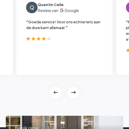
Quentin Celie
Q
“
Goede service! Voor ons echter iets aan
“
de dure kant allemaal.
”
p
w
a
Bekijk onze