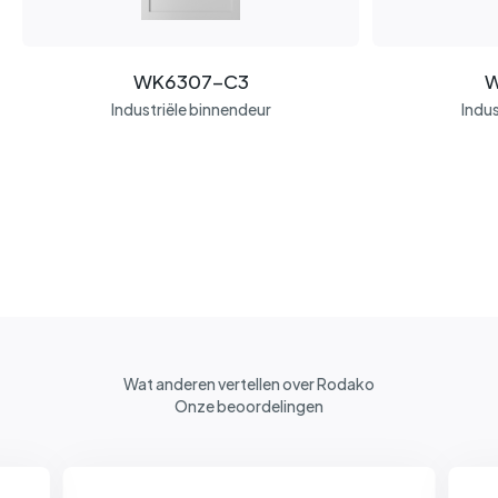
WK6307-C3
W
Industriële binnendeur
Indus
Wat anderen vertellen over Rodako
Onze beoordelingen