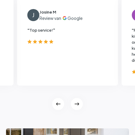
Josine M
J
“
Top service!
”
“
k
o
k
h
d
b
e