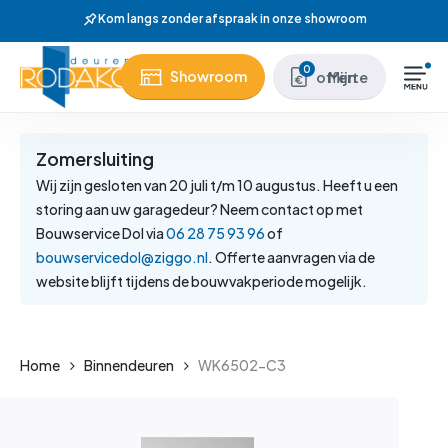
Skip
Wij hebben meer dan 37 jaar e
to
main
Close
0
Showroom
Mijn offerte
content
Menu
Zomersluiting
Wij zijn gesloten van 20 juli t/m 10 augustus. Heeft u een
storing aan uw garagedeur? Neem contact op met
Bouwservice Dol via
06 28 75 93 96
of
bouwservicedol@ziggo.nl
. Offerte aanvragen via de
website blijft tijdens de bouwvakperiode mogelijk.
Home
Binnendeuren
WK6502-C3