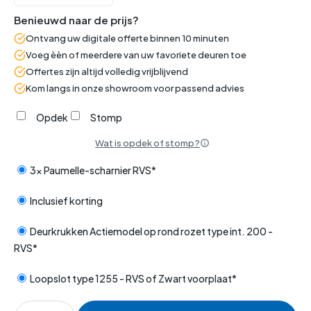
Benieuwd naar de prijs?
Ontvang uw digitale offerte binnen 10 minuten
Voeg èèn of meerdere van uw favoriete deuren toe
Offertes zijn altijd volledig vrijblijvend
Kom langs in onze showroom voor passend advies
Opdek
Stomp
Wat is opdek of stomp?
3x Paumelle-scharnier RVS*
Inclusief korting
Deurkrukken Actiemodel op rond rozet type int. 200 -
RVS*
Loopslot type 1255 - RVS of Zwart voorplaat*