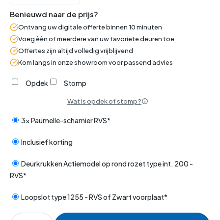
Benieuwd naar de prijs?
Ontvang uw digitale offerte binnen 10 minuten
Voeg èèn of meerdere van uw favoriete deuren toe
Offertes zijn altijd volledig vrijblijvend
Kom langs in onze showroom voor passend advies
Opdek
Stomp
Wat is opdek of stomp?
3x Paumelle-scharnier RVS*
Inclusief korting
Deurkrukken Actiemodel op rond rozet type int. 200 -
RVS*
Loopslot type 1255 - RVS of Zwart voorplaat*