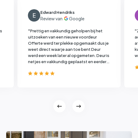
Edward Hendriks
E
ns
“
Prettig en vakkundig geholpen bij het
“
uitzoeken van een nieuwe voordeur
a
Offerte werd ter plekke opgemaakt dus je
a
weet direct waar je aan toe bent
Deur
k
werd een week later al opgemeten. Deur is
w
netjes en vakkundig geplaatst en eerder
dan oorspronkelijk gepland
”