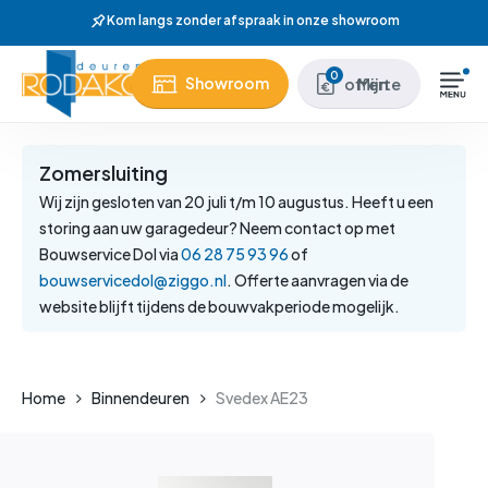
Skip
Kom langs zonder afspraak in onze showroom
to
main
Close
0
Showroom
Mijn offerte
content
Menu
Zomersluiting
Wij zijn gesloten van 20 juli t/m 10 augustus. Heeft u een
storing aan uw garagedeur? Neem contact op met
Bouwservice Dol via
06 28 75 93 96
of
bouwservicedol@ziggo.nl
. Offerte aanvragen via de
website blijft tijdens de bouwvakperiode mogelijk.
Home
Binnendeuren
Svedex AE23