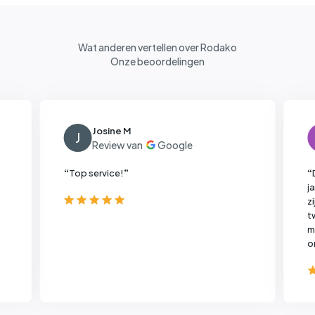
Wat anderen vertellen over Rodako
Onze beoordelingen
Josine M
J
“
Top service!
”
“
j
z
t
m
o
z
an
w
d