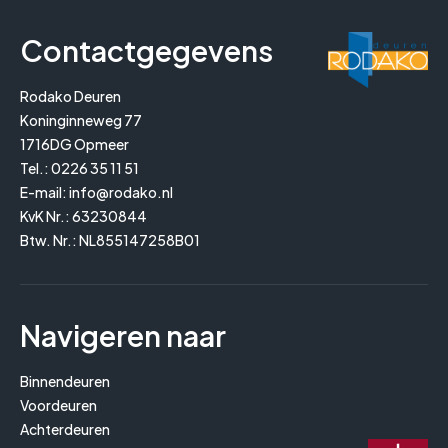
Contactgegevens
Rodako Deuren
Koninginneweg 77
1716DG Opmeer
Tel.:
0226 35 11 51
E-mail:
info@rodako.nl
KvK Nr.: 63230844
Btw. Nr.: NL855147258B01
Navigeren naar
Binnendeuren
Voordeuren
Achterdeuren