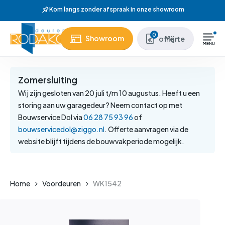
Skip
Wij hebben meer dan 37 jaar ervaring
to
main
Close
0
Showroom
Mijn offerte
content
Menu
Zomersluiting
Wij zijn gesloten van 20 juli t/m 10 augustus. Heeft u een
storing aan uw garagedeur? Neem contact op met
Bouwservice Dol via
06 28 75 93 96
of
bouwservicedol@ziggo.nl
. Offerte aanvragen via de
website blijft tijdens de bouwvakperiode mogelijk.
Home
Voordeuren
WK1542