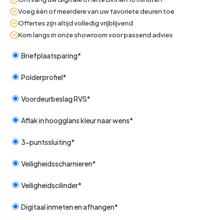
Voeg èèn of meerdere van uw favoriete deuren toe
Offertes zijn altijd volledig vrijblijvend
Kom langs in onze showroom voor passend advies
Briefplaatsparing*
Polderprofiel*
Voordeurbeslag RVS*
Aflak in hoogglans kleur naar wens*
3-puntssluiting*
Veiligheidsscharnieren*
Veiligheidscilinder*
Digitaal inmeten en afhangen*