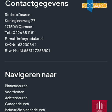
Contactgegevens
Rodako Deuren
Koninginneweg 77
1716DG Opmeer
Tel.:
0226 35 11 51
E-mail:
info@rodako.nl
KvK Nr.: 63230844
Btw. Nr.: NL855147258B01
Navigeren naar
Binnendeuren
Voordeuren
Achterdeuren
Garagedeuren
Industriële binnendeuren