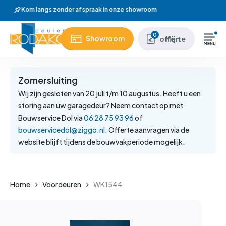
Skip
Wij hebben meer dan 37 jaar ervaring
to
main
Close
0
Showroom
Mijn offerte
content
Menu
Zomersluiting
Wij zijn gesloten van 20 juli t/m 10 augustus. Heeft u een
storing aan uw garagedeur? Neem contact op met
Bouwservice Dol via
06 28 75 93 96
of
bouwservicedol@ziggo.nl
. Offerte aanvragen via de
website blijft tijdens de bouwvakperiode mogelijk.
Home
Voordeuren
WK1544