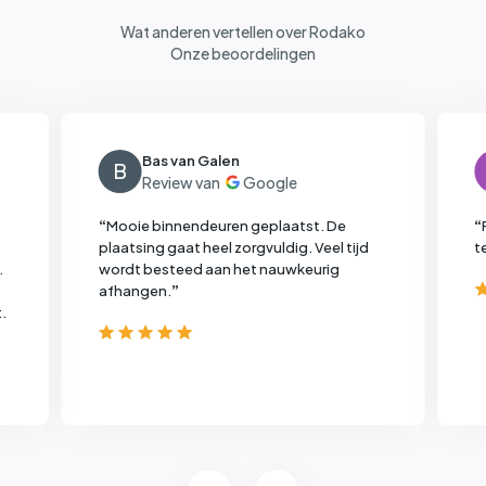
Wat anderen vertellen over Rodako
Onze beoordelingen
Bas van Galen
B
“
Mooie binnendeuren geplaatst. De
“
plaatsing gaat heel zorgvuldig. Veel tijd
t
.
wordt besteed aan het nauwkeurig
afhangen.
”
.