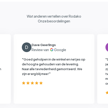
Wat anderen vertellen over Rodako
Onze beoordelingen
Dave Geerlings
D
“
Goed geholpen in de winkel en netjes op
“
de hoogte gehouden van de levering.
j
n
Naar alle tevredenheid gemonteerd. We
z
zijn er erg blij mee!
”
t
m
o
z
w
d