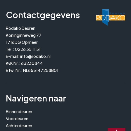
Contactgegevens
Rodako Deuren
Koninginneweg 77
1716DG Opmeer
Tel.:
0226 35 11 51
E-mail:
info@rodako.nl
KvK Nr.: 63230844
Btw. Nr.: NL855147258B01
Navigeren naar
Binnendeuren
Voordeuren
Achterdeuren