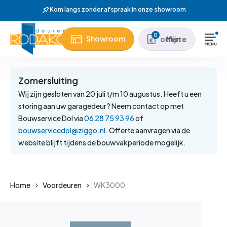
Skip
Wij hebben meer
to
main
Close
0
Showroom
Mijn offerte
content
Menu
Zomersluiting
Wij zijn gesloten van 20 juli t/m 10 augustus. Heeft u een
storing aan uw garagedeur? Neem contact op met
Bouwservice Dol via
06 28 75 93 96
of
bouwservicedol@ziggo.nl
. Offerte aanvragen via de
website blijft tijdens de bouwvakperiode mogelijk.
Home
Voordeuren
WK3000