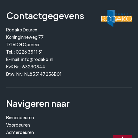
Contactgegevens
Rodako Deuren
Koninginneweg 77
1716DG Opmeer
Tel.:
0226 35 11 51
E-mail:
info@rodako.nl
KvK Nr.: 63230844
Btw. Nr.: NL855147258B01
Navigeren naar
Binnendeuren
Voordeuren
Achterdeuren