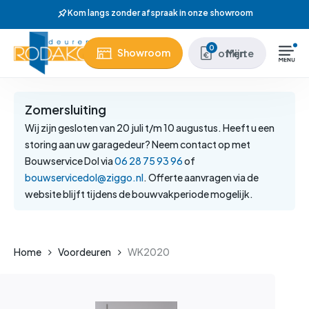
Skip
Wij hebben meer dan 37 jaar ervaring
to
main
Close
0
Showroom
Mijn offerte
content
Menu
Zomersluiting
Wij zijn gesloten van 20 juli t/m 10 augustus. Heeft u een
storing aan uw garagedeur? Neem contact op met
Bouwservice Dol via
06 28 75 93 96
of
bouwservicedol@ziggo.nl
. Offerte aanvragen via de
website blijft tijdens de bouwvakperiode mogelijk.
Home
Voordeuren
WK2020