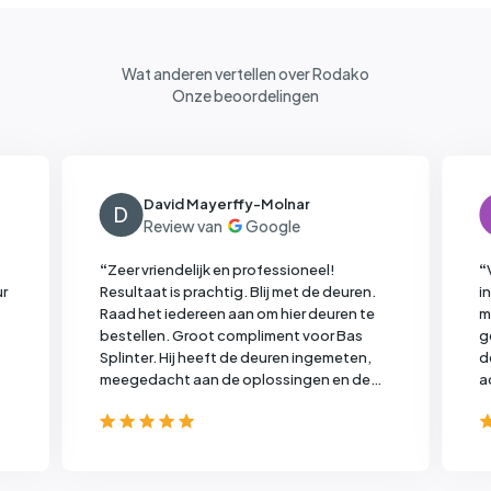
Wat anderen vertellen over Rodako
Onze beoordelingen
David Mayerffy-Molnar
D
“
Zeer vriendelijk en professioneel!
“
r
Resultaat is prachtig. Blij met de deuren.
i
Raad het iedereen aan om hier deuren te
m
bestellen. Groot compliment voor Bas
g
Splinter. Hij heeft de deuren ingemeten,
d
meegedacht aan de oplossingen en de
a
deuren afgehangen. Echt een vakman!
Levertijd was helaas aanzienlijk langer dan
gepland maar dat lag aan de fabriek (en
de wereldwijde tekorten +
leveringsproblemen).
”