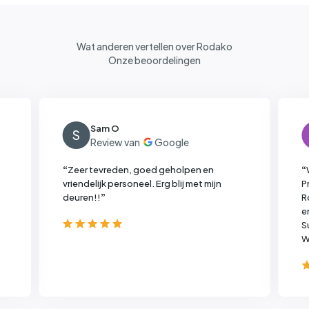
Wat anderen vertellen over Rodako
Onze beoordelingen
Sam O
S
“
Zeer tevreden, goed geholpen en
“
vriendelijk personeel.
Erg blij met mijn
P
deuren!!
”
R
e
S
W
v
i
g
c
g