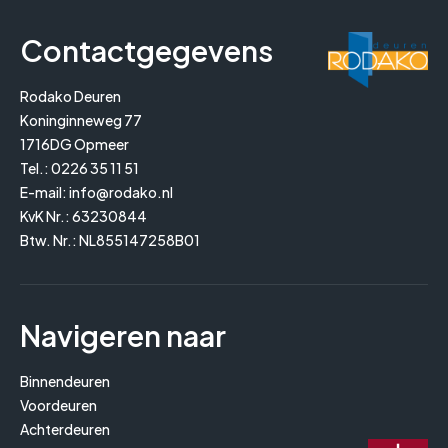
Contactgegevens
Rodako Deuren
Koninginneweg 77
1716DG Opmeer
Tel.:
0226 35 11 51
E-mail:
info@rodako.nl
KvK Nr.: 63230844
Btw. Nr.: NL855147258B01
Navigeren naar
Binnendeuren
Voordeuren
Achterdeuren