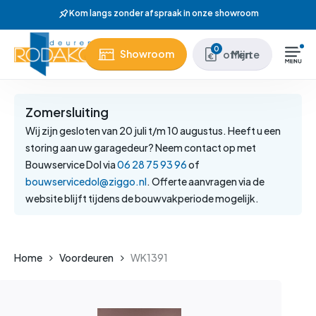
Skip
Kom langs zonder afspraak in onze showroom
to
main
Close
0
Showroom
Mijn offerte
content
Menu
Zomersluiting
Wij zijn gesloten van 20 juli t/m 10 augustus. Heeft u een
storing aan uw garagedeur? Neem contact op met
Bouwservice Dol via
06 28 75 93 96
of
bouwservicedol@ziggo.nl
. Offerte aanvragen via de
website blijft tijdens de bouwvakperiode mogelijk.
Home
Voordeuren
WK1391