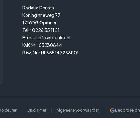
Rodako Deuren
Koninginneweg 77
1716DG Opmeer
Tel.:
0226 35 11 51
E-mail:
info@rodako.nl
KvK Nr.: 63230844
Btw. Nr.: NL855147258B01
o deuren
Disclaimer
Algemene voorwaarden
Beoordeeld 