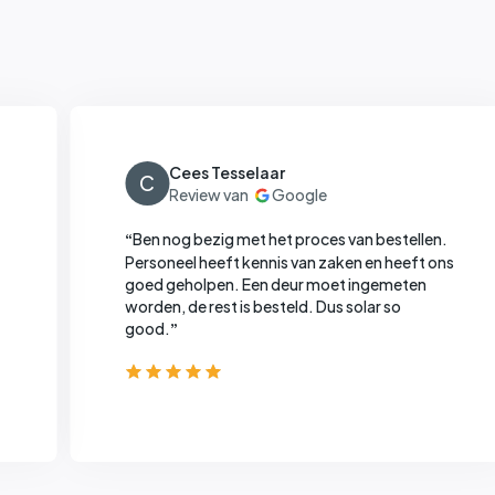
Cees Tesselaar
C
Ben nog bezig met het proces van bestellen.
“
Personeel heeft kennis van zaken en heeft ons
goed geholpen. Een deur moet ingemeten
worden, de rest is besteld. Dus solar so
good.
”