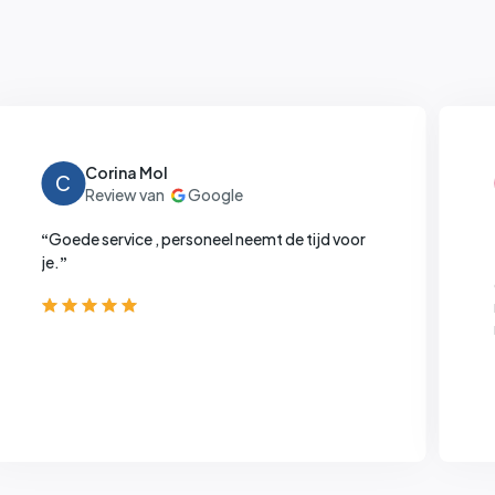
Corina Mol
C
Goede service , personeel neemt de tijd voor
“
je.
”