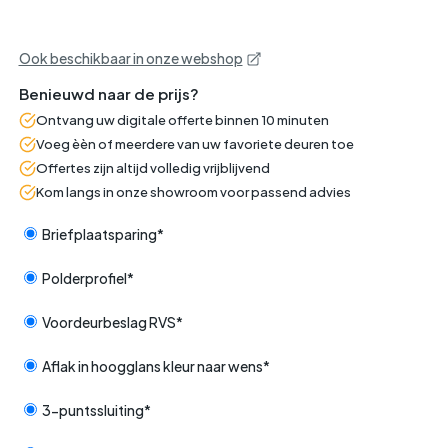
Ook beschikbaar in onze webshop
Benieuwd naar de prijs?
Ontvang uw digitale offerte binnen 10 minuten
Voeg èèn of meerdere van uw favoriete deuren toe
Offertes zijn altijd volledig vrijblijvend
Kom langs in onze showroom voor passend advies
Briefplaatsparing*
Polderprofiel*
Voordeurbeslag RVS*
Aflak in hoogglans kleur naar wens*
3-puntssluiting*