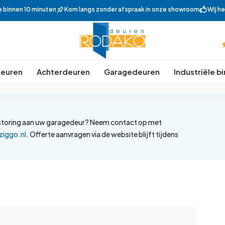
e binnen 10 minuten
Kom langs zonder afspraak in onze showroom
Wij h
euren
Achterdeuren
Garagedeuren
Industriële 
en storing aan uw garagedeur? Neem contact op met
iggo.nl
. Offerte aanvragen via de website blijft tijdens