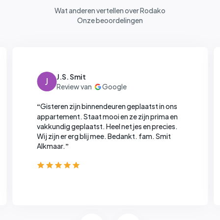
Wat anderen vertellen over Rodako
Onze beoordelingen
J.S. Smit
J
Gisteren zijn binnendeuren geplaatst in ons
“
appartement. Staat mooi en ze zijn prima en
vakkundig geplaatst. Heel netjes en precies.
Wij zijn er erg blij mee.
Bedankt. fam. Smit
Alkmaar.
”