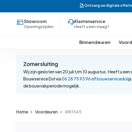
Skip
Ontvang uw digitale offert
to
main
Showroom
Klantenservice
content
Openingstijden
Heeft u een vraag?
Binnendeuren
Voord
Zomersluiting
Wij zijn gesloten van 20 juli t/m 10 augustus. Heeft u e
Bouwservice Dol via
06 28 75 93 96
of
bouwservicedol@z
de bouwvakperiode mogelijk.
Home
Voordeuren
WK1545