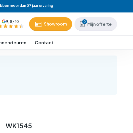
ebben meer dan 37 jaar ervaring
9,8
/ 10
0
Showroom
Mijn offerte
binnendeuren
Contact
WK1545